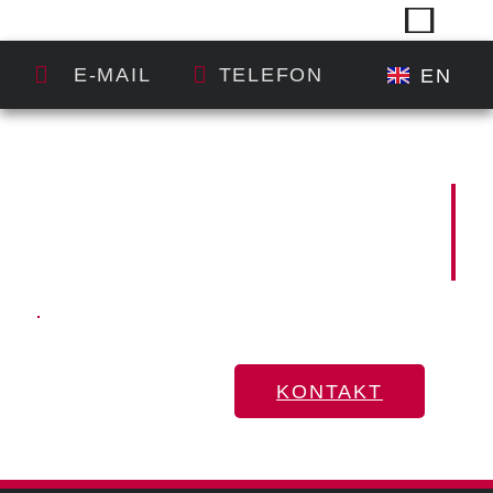
E-MAIL
TELEFON
EN
PARTNER IM
MESSEBAU
Innovativ. Leidenschaftlich.
Professionell.
KONTAKT